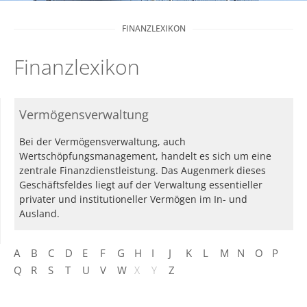
FINANZLEXIKON
Finanzlexikon
Vermögensverwaltung
Bei der Vermögensverwaltung, auch
Wertschöpfungsmanagement, handelt es sich um eine
zentrale Finanzdienstleistung. Das Augenmerk dieses
Geschäftsfeldes liegt auf der Verwaltung essentieller
privater und institutioneller Vermögen im In- und
Ausland.
A
B
C
D
E
F
G
H
I
J
K
L
M
N
O
P
Q
R
S
T
U
V
W
X
Y
Z