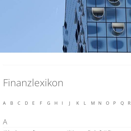
Finanzlexikon
A
B
C
D
E
F
G
H
I
J
K
L
M
N
O
P
Q
R
A