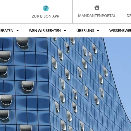
MANDANTENPORTAL
D
ZUR BISON APP
BERATEN
WEN WIR BERATEN
ÜBER UNS
WISSENSWE