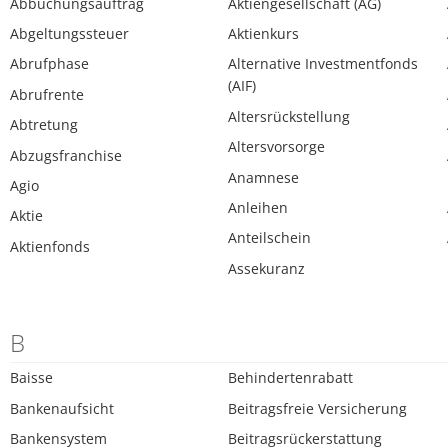
Abbuchungsauftrag
Aktiengesellschaft (AG)
Abgeltungssteuer
Aktienkurs
Abrufphase
Alternative Investmentfonds
(AIF)
Abrufrente
Altersrückstellung
Abtretung
Altersvorsorge
Abzugsfranchise
Anamnese
Agio
Anleihen
Aktie
Anteilschein
Aktienfonds
Assekuranz
B
Baisse
Behindertenrabatt
Bankenaufsicht
Beitragsfreie Versicherung
Bankensystem
Beitragsrückerstattung