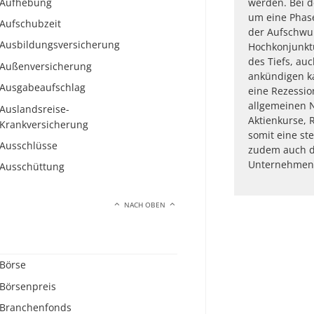
Aufhebung
werden. Bei d
um eine Phas
Aufschubzeit
der Aufschwu
Ausbildungsversicherung
Hochkonjunktu
des Tiefs, au
Außenversicherung
ankündigen ka
Ausgabeaufschlag
eine Rezessio
allgemeinen 
Auslandsreise-
Aktienkurse, 
Krankversicherung
somit eine st
Ausschlüsse
zudem auch d
Unternehmen
Ausschüttung
NACH OBEN
Börse
Börsenpreis
Branchenfonds