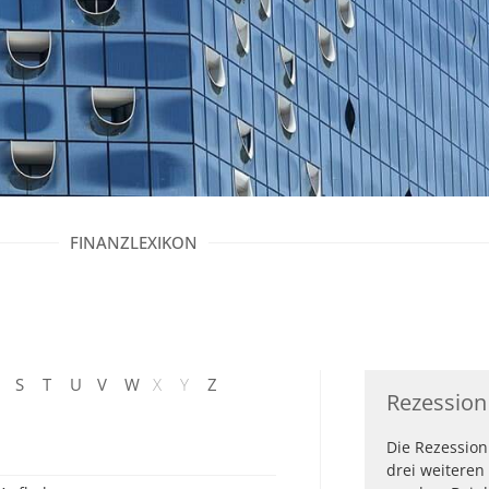
FINANZLEXIKON
S
T
U
V
W
X
Y
Z
Rezession
Die Rezessio
drei weitere