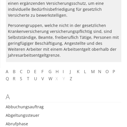
einen ergänzenden Versicherungsschutz, um eine
individuelle Bedürfnisbefriedigung für gesetzlich
Versicherte zu bewerkstelligen.
Personengruppen, welche nicht in der gesetzlichen
Krankenversicherung versicherungspflichtig sind, sind
Selbstständige, Beamte, freiberuflich Tätige, Personen mit
geringfügiger Beschäftigung, Angestellte und des
Weiteren Arbeiter mit einem Arbeitsentgelt oberhalb der
Jahresarbeitsentgeltgrenze.
A
B
C
D
E
F
G
H
I
J
K
L
M
N
O
P
Q
R
S
T
U
V
W
X
Y
Z
A
Abbuchungsauftrag
Abgeltungssteuer
Abrufphase