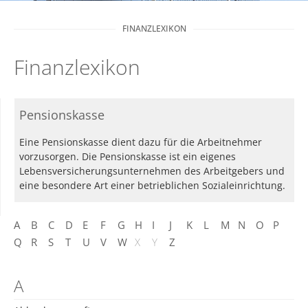
FINANZLEXIKON
Finanzlexikon
Pensionskasse
Eine Pensionskasse dient dazu für die Arbeitnehmer
vorzusorgen. Die Pensionskasse ist ein eigenes
Lebensversicherungsunternehmen des Arbeitgebers und
eine besondere Art einer betrieblichen Sozialeinrichtung.
A
B
C
D
E
F
G
H
I
J
K
L
M
N
O
P
Q
R
S
T
U
V
W
X
Y
Z
A