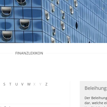
FINANZLEXIKON
S
T
U
V
W
X
Y
Z
Beleihung
Der Beleihung
dar, welche e