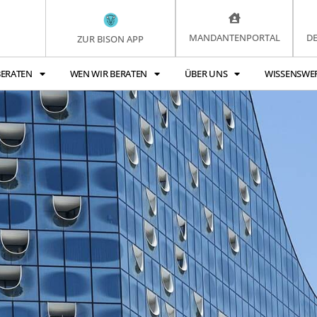
MANDANTENPORTAL
D
ZUR BISON APP
BERATEN
WEN WIR BERATEN
ÜBER UNS
WISSENSWE