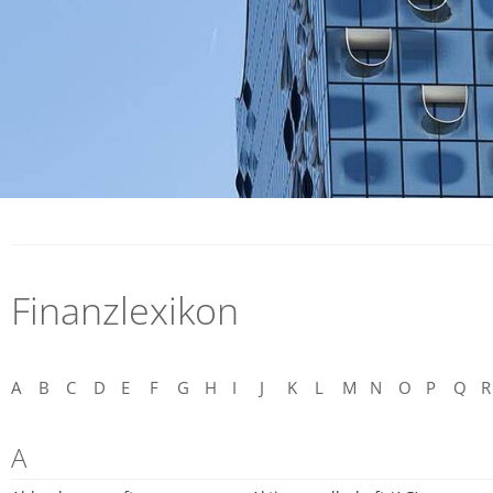
Finanzlexikon
A
B
C
D
E
F
G
H
I
J
K
L
M
N
O
P
Q
R
A