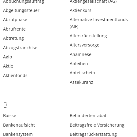
Abbuchungsauftrag
Aktiengesellschaft (AG)
Abgeltungssteuer
Aktienkurs
Abrufphase
Alternative Investmentfonds
(AIF)
Abrufrente
Altersrückstellung
Abtretung
Altersvorsorge
Abzugsfranchise
Anamnese
Agio
Anleihen
Aktie
Anteilschein
Aktienfonds
Assekuranz
B
Baisse
Behindertenrabatt
Bankenaufsicht
Beitragsfreie Versicherung
Bankensystem
Beitragsrückerstattung