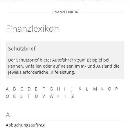
FINANZLEXIKON
Finanzlexikon
Schutzbrief
Der Schutzbrief bietet Autofahrern zum Beispiel bei
Pannen, Unfällen oder auf Reisen im In- und Ausland die
jeweils erforderliche Hilfeleistung.
A
B
C
D
E
F
G
H
I
J
K
L
M
N
O
P
Q
R
S
T
U
V
W
X
Y
Z
A
Abbuchungsauftrag