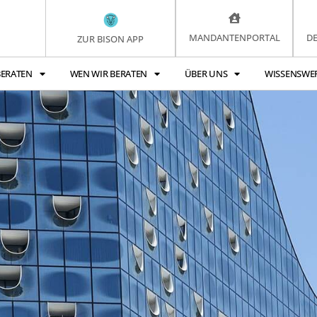
MANDANTENPORTAL
D
ZUR BISON APP
BERATEN
WEN WIR BERATEN
ÜBER UNS
WISSENSWE