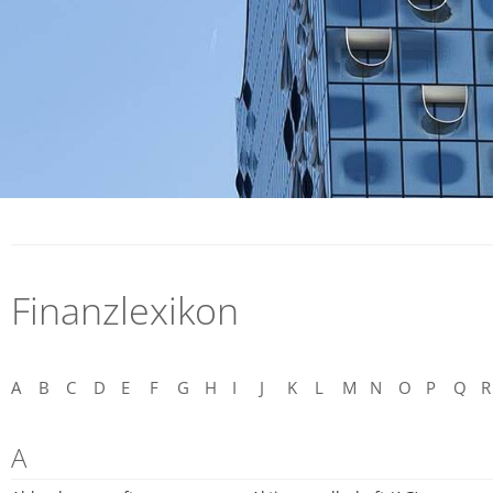
Finanzlexikon
A
B
C
D
E
F
G
H
I
J
K
L
M
N
O
P
Q
R
A