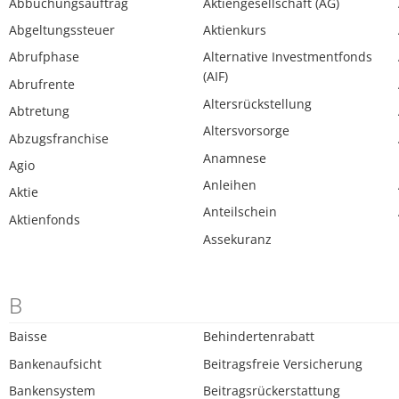
Abbuchungsauftrag
Aktiengesellschaft (AG)
Abgeltungssteuer
Aktienkurs
Abrufphase
Alternative Investmentfonds
(AIF)
Abrufrente
Altersrückstellung
Abtretung
Altersvorsorge
Abzugsfranchise
Anamnese
Agio
Anleihen
Aktie
Anteilschein
Aktienfonds
Assekuranz
B
Baisse
Behindertenrabatt
Bankenaufsicht
Beitragsfreie Versicherung
Bankensystem
Beitragsrückerstattung