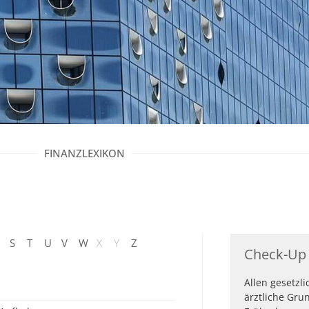
FINANZLEXIKON
S
T
U
V
W
X
Y
Z
Check-Up
Allen gesetzli
ärztliche Gru