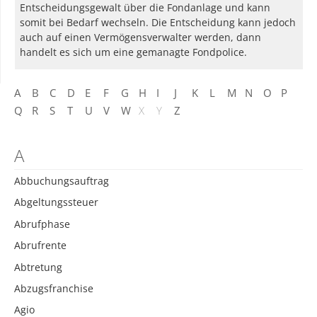
Entscheidungsgewalt über die Fondanlage und kann
somit bei Bedarf wechseln. Die Entscheidung kann jedoch
auch auf einen Vermögensverwalter werden, dann
handelt es sich um eine gemanagte Fondpolice.
A
B
C
D
E
F
G
H
I
J
K
L
M
N
O
P
Q
R
S
T
U
V
W
X
Y
Z
A
Abbuchungsauftrag
Abgeltungssteuer
Abrufphase
Abrufrente
Abtretung
Abzugsfranchise
Agio