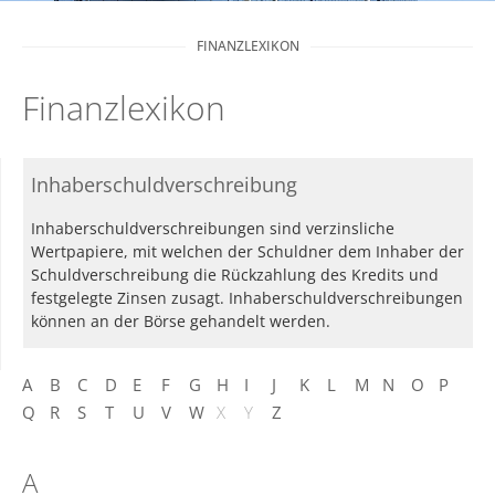
FINANZLEXIKON
Finanzlexikon
Inhaberschuldverschreibung
Inhaberschuldverschreibungen sind verzinsliche
Wertpapiere, mit welchen der Schuldner dem Inhaber der
Schuldverschreibung die Rückzahlung des Kredits und
festgelegte Zinsen zusagt. Inhaberschuldverschreibungen
können an der Börse gehandelt werden.
A
B
C
D
E
F
G
H
I
J
K
L
M
N
O
P
Q
R
S
T
U
V
W
X
Y
Z
A