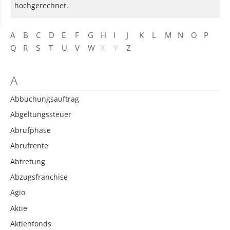
hochgerechnet.
A
B
C
D
E
F
G
H
I
J
K
L
M
N
O
P
Q
R
S
T
U
V
W
X
Y
Z
A
Abbuchungsauftrag
Abgeltungssteuer
Abrufphase
Abrufrente
Abtretung
Abzugsfranchise
Agio
Aktie
Aktienfonds