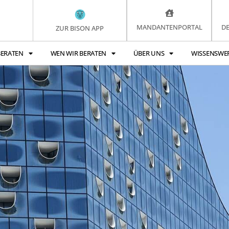
MANDANTENPORTAL
D
ZUR BISON APP
BERATEN
WEN WIR BERATEN
ÜBER UNS
WISSENSWE