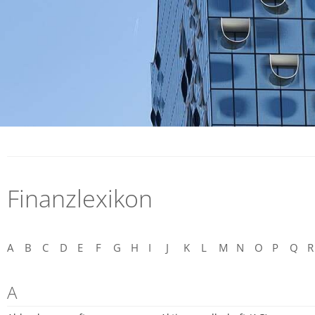
Finanzlexikon
A
B
C
D
E
F
G
H
I
J
K
L
M
N
O
P
Q
R
A