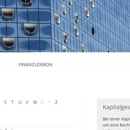
FINANZLEXIKON
S
T
U
V
W
X
Y
Z
Kapitalges
Bei einer Kapi
um eine Rech