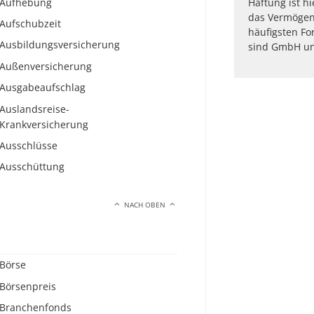
Aufhebung
Haftung ist hi
das Vermögen 
Aufschubzeit
häufigsten Fo
Ausbildungsversicherung
sind GmbH un
Außenversicherung
Ausgabeaufschlag
Auslandsreise-
Krankversicherung
Ausschlüsse
Ausschüttung
NACH OBEN
Börse
Börsenpreis
Branchenfonds