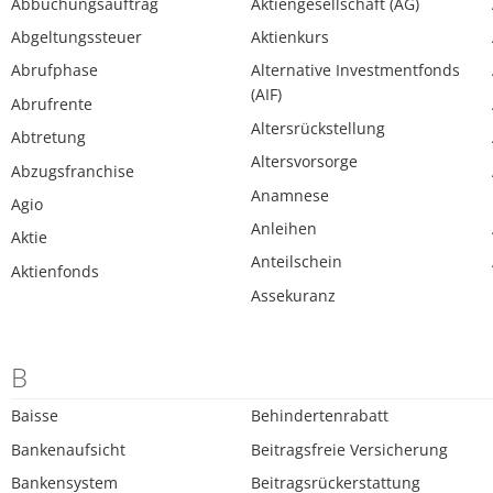
Abbuchungsauftrag
Aktiengesellschaft (AG)
Abgeltungssteuer
Aktienkurs
Abrufphase
Alternative Investmentfonds
(AIF)
Abrufrente
Altersrückstellung
Abtretung
Altersvorsorge
Abzugsfranchise
Anamnese
Agio
Anleihen
Aktie
Anteilschein
Aktienfonds
Assekuranz
B
Baisse
Behindertenrabatt
Bankenaufsicht
Beitragsfreie Versicherung
Bankensystem
Beitragsrückerstattung