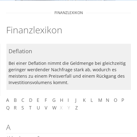
FINANZLEXIKON
Finanzlexikon
Deflation
Bei einer Deflation nimmt die Geldmenge bei gleichzeitig
geringer werdender Nachfrage stark ab, wodurch es
meistens zu einem Preisverfall und einem Rückgang des
Investitionsvolumens kommt.
A
B
C
D
E
F
G
H
I
J
K
L
M
N
O
P
Q
R
S
T
U
V
W
X
Y
Z
A