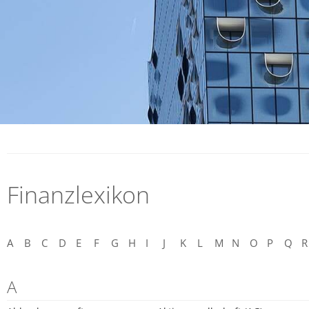
Finanzlexikon
A
B
C
D
E
F
G
H
I
J
K
L
M
N
O
P
Q
R
A