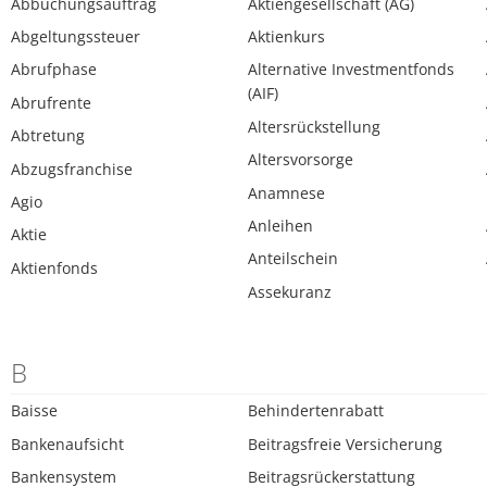
Abbuchungsauftrag
Aktiengesellschaft (AG)
Abgeltungssteuer
Aktienkurs
Abrufphase
Alternative Investmentfonds
(AIF)
Abrufrente
Altersrückstellung
Abtretung
Altersvorsorge
Abzugsfranchise
Anamnese
Agio
Anleihen
Aktie
Anteilschein
Aktienfonds
Assekuranz
B
Baisse
Behindertenrabatt
Bankenaufsicht
Beitragsfreie Versicherung
Bankensystem
Beitragsrückerstattung