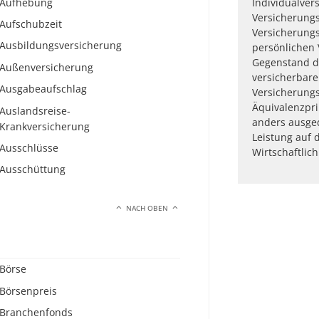
Aufhebung
Individualver
Versicherungs
Aufschubzeit
Versicherung
Ausbildungsversicherung
persönlichen 
Gegenstand di
Außenversicherung
versicherbare
Ausgabeaufschlag
Versicherung
Äquivalenzpr
Auslandsreise-
anders ausged
Krankversicherung
Leistung auf 
Ausschlüsse
Wirtschaftlich
Ausschüttung
NACH OBEN
Börse
Börsenpreis
Branchenfonds