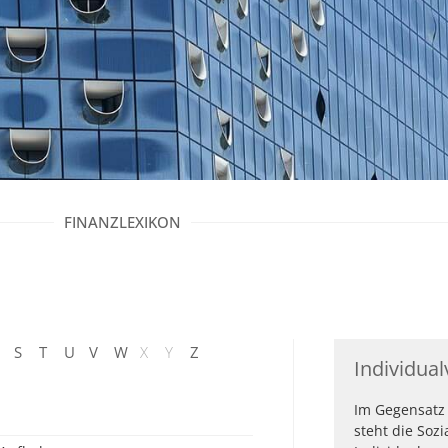
FINANZLEXIKON
S
T
U
V
W
X
Y
Z
Individua
Im Gegensatz 
steht die Sozi