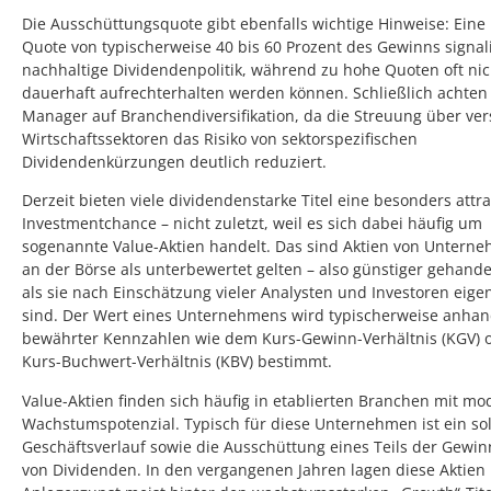
Die Ausschüttungsquote gibt ebenfalls wichtige Hinweise: Ein
Quote von typischerweise 40 bis 60 Prozent des Gewinns signali
nachhaltige Dividendenpolitik, während zu hohe Quoten oft nic
dauerhaft aufrechterhalten werden können. Schließlich achten
Manager auf Branchendiversifikation, da die Streuung über ve
Wirtschaftssektoren das Risiko von sektorspezifischen
Dividendenkürzungen deutlich reduziert.
Derzeit bieten viele dividendenstarke Titel eine besonders attra
Investmentchance – nicht zuletzt, weil es sich dabei häufig um
sogenannte Value-Aktien handelt. Das sind Aktien von Unterne
an der Börse als unterbewertet gelten – also günstiger gehande
als sie nach Einschätzung vieler Analysten und Investoren eigen
sind. Der Wert eines Unternehmens wird typischerweise anha
bewährter Kennzahlen wie dem Kurs-Gewinn-Verhältnis (KGV) 
Kurs-Buchwert-Verhältnis (KBV) bestimmt.
Value-Aktien finden sich häufig in etablierten Branchen mit m
Wachstumspotenzial. Typisch für diese Unternehmen ist ein sol
Geschäftsverlauf sowie die Ausschüttung eines Teils der Gewin
von Dividenden. In den vergangenen Jahren lagen diese Aktien 