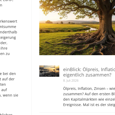
en
rkenswert
samtsumme
anderthalb
teigerung
der,
ihre
ben zu
einBlick: Ölpreis, Inflat
e bei den
eigentlich zusammen?
t auf der
8. Juli 2026
rten
Ölpreis, Inflation, Zinsen – wi
 auf
zusammen? Auf den ersten Bli
n, wenn sie
den Kapitalmärkten wie einz
Ereignisse. Mal ist es der ste
blichen