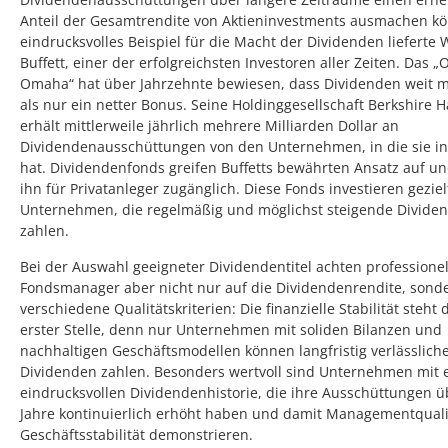
Anteil der Gesamtrendite von Aktieninvestments ausmachen kö
eindrucksvolles Beispiel für die Macht der Dividenden lieferte
Buffett, einer der erfolgreichsten Investoren aller Zeiten. Das „
Omaha“ hat über Jahrzehnte bewiesen, dass Dividenden weit m
als nur ein netter Bonus. Seine Holdinggesellschaft Berkshire 
erhält mittlerweile jährlich mehrere Milliarden Dollar an
Dividendenausschüttungen von den Unternehmen, in die sie in
hat. Dividendenfonds greifen Buffetts bewährten Ansatz auf 
ihn für Privatanleger zugänglich. Diese Fonds investieren geziel
Unternehmen, die regelmäßig und möglichst steigende Divide
zahlen.
Bei der Auswahl geeigneter Dividendentitel achten professionel
Fondsmanager aber nicht nur auf die Dividendenrendite, sond
verschiedene Qualitätskriterien: Die finanzielle Stabilität steht
erster Stelle, denn nur Unternehmen mit soliden Bilanzen und
nachhaltigen Geschäftsmodellen können langfristig verlässlich
Dividenden zahlen. Besonders wertvoll sind Unternehmen mit 
eindrucksvollen Dividendenhistorie, die ihre Ausschüttungen üb
Jahre kontinuierlich erhöht haben und damit Managementquali
Geschäftsstabilität demonstrieren.