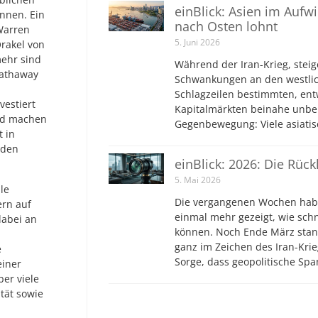
einBlick: Asien im Aufw
nnen. Ein
nach Osten lohnt
 Warren
5. Juni 2026
Orakel von
ehr sind
Während der Iran-Krieg, steig
Hathaway
Schwankungen an den westlic
Schlagzeilen bestimmten, ent
vestiert
Kapitalmärkten beinahe unbe
und machen
Gegenbewegung: Viele asiatis
t in
nden
einBlick: 2026: Die Rüc
5. Mai 2026
le
Die vergangenen Wochen hab
ern auf
einmal mehr gezeigt, wie sch
 dabei an
können. Noch Ende März stan
ganz im Zeichen des Iran-Krie
e
Sorge, dass geopolitische S
einer
er viele
tät sowie