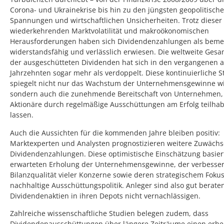
Corona- und Ukrainekrise bis hin zu den jüngsten geopolitisch
Spannungen und wirtschaftlichen Unsicherheiten. Trotz dieser
wiederkehrenden Marktvolatilität und makroökonomischen
Herausforderungen haben sich Dividendenzahlungen als beme
widerstandsfähig und verlässlich erwiesen. Die weltweite Ge
der ausgeschütteten Dividenden hat sich in den vergangenen 
Jahrzehnten sogar mehr als verdoppelt. Diese kontinuierliche S
spiegelt nicht nur das Wachstum der Unternehmensgewinne wi
sondern auch die zunehmende Bereitschaft von Unternehmen, 
Aktionäre durch regelmäßige Ausschüttungen am Erfolg teilha
lassen.
Auch die Aussichten für die kommenden Jahre bleiben positiv:
Marktexperten und Analysten prognostizieren weitere Zuwächs
Dividendenzahlungen. Diese optimistische Einschätzung basier
erwarteten Erholung der Unternehmensgewinne, der verbesse
Bilanzqualität vieler Konzerne sowie deren strategischem Fokus
nachhaltige Ausschüttungspolitik. Anleger sind also gut berate
Dividendenaktien in ihren Depots nicht vernachlässigen.
Zahlreiche wissenschaftliche Studien belegen zudem, dass
Dividendenausschüttungen über längere Zeiträume einen erhe