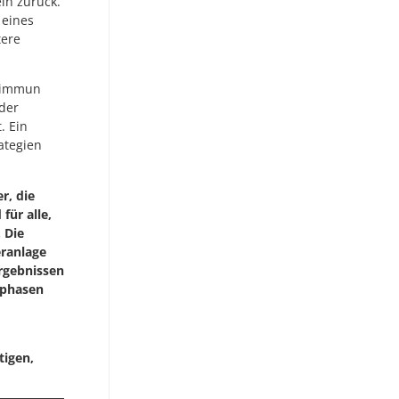
ln zurück.
 eines
tere
t immun
 der
. Ein
ategien
r, die
für alle,
 Die
ranlage
rgebnissen
tphasen
tigen,