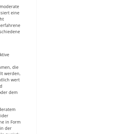
e moderate
siert eine
ht
 erfahrene
rschiedene
ktive
hmen, die
lt werden,
tlich wert
nd
oder dem
oderatem
ider
ne in Form
in der