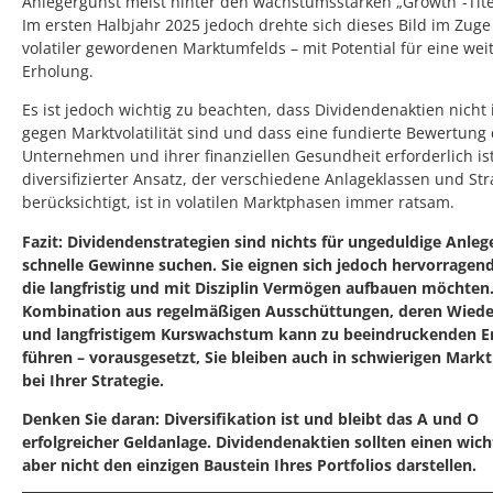
Anlegergunst meist hinter den wachstumsstarken „Growth“-Tite
Im ersten Halbjahr 2025 jedoch drehte sich dieses Bild im Zuge
volatiler gewordenen Marktumfelds – mit Potential für eine wei
Erholung.
Es ist jedoch wichtig zu beachten, dass Dividendenaktien nich
gegen Marktvolatilität sind und dass eine fundierte Bewertung
Unternehmen und ihrer finanziellen Gesundheit erforderlich ist
diversifizierter Ansatz, der verschiedene Anlageklassen und Str
berücksichtigt, ist in volatilen Marktphasen immer ratsam.
Fazit: Dividendenstrategien sind nichts für ungeduldige Anlege
schnelle Gewinne suchen. Sie eignen sich jedoch hervorragend 
die langfristig und mit Disziplin Vermögen aufbauen möchten.
Kombination aus regelmäßigen Ausschüttungen, deren Wiede
und langfristigem Kurswachstum kann zu beeindruckenden E
führen – vorausgesetzt, Sie bleiben auch in schwierigen Mark
bei Ihrer Strategie.
Denken Sie daran: Diversifikation ist und bleibt das A und O
erfolgreicher Geldanlage. Dividendenaktien sollten einen wich
aber nicht den einzigen Baustein Ihres Portfolios darstellen.